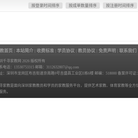
按登录时间排序
按成单数量排序
按注册时间排序
教首页
|
本站简介
|
收费标准
|
学员协议
|
教员协议
|
免责声明
|
联系我们
圳千寻家教网 2026 版权所有
系电话：13530753315
邮箱：3112632807@qq.com
址：深圳市龙岗区布吉街道京南路9号吉盛昌工业区E栋6楼 邮编：518000 备案许可证
寻家教是面向深圳家教教员和学员的家教服务平台，提供艺术家教、体育家教等全方
服务。