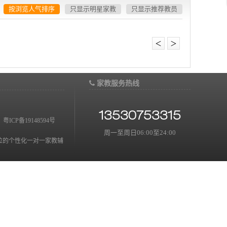
按浏览人气排序
只显示明星家教
只显示推荐教员
＜
＞
家教服务热线
13530753315
：
粤ICP备19148594号
周一至周日06:00至24:00
位的个性化一对一家教辅