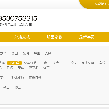
家教资讯
|
3530753315
教网隆重上线，欢迎光临！
质教师的信息和最新的学生信息，请加微信13530753315
外籍家教
明星家教
最新学员
龙华
盐田
光明
坪山
大鹏
法语
心理学
体能训练
田径
尤克里里
德语
西班牙语
声乐
机
日语
琵琶
萨克斯
体育
学生
退休教师
在职白领
硕士
博士