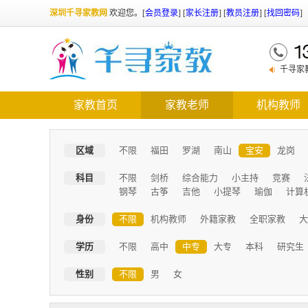
深圳千寻家教网
欢迎您。
[
会员登录
] [
家长注册
] [
教员注册
] [
找回密码
]
1
千寻家
需了解优
家教首页
家教老师
机构教师
区域
不限
福田
罗湖
南山
宝安
龙岗
科目
不限
剑桥
综合能力
小主持
竞赛
钢琴
古筝
吉他
小提琴
瑜伽
计算
身份
不限
机构教师
外籍家教
全职家教
大
学历
不限
高中
中专
大专
本科
研究生
性别
不限
男
女