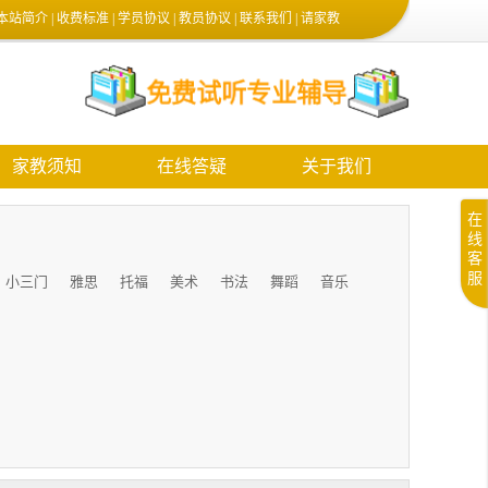
本站简介
|
收费标准
|
学员协议
|
教员协议
|
联系我们
|
请家教
家教须知
在线答疑
关于我们
在
线
客
服
小三门
雅思
托福
美术
书法
舞蹈
音乐