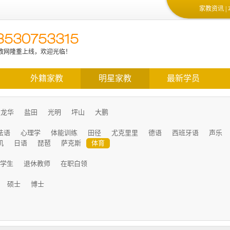
家教资讯
|
3530753315
教网隆重上线，欢迎光临！
质教师的信息和最新的学生信息，请加微信13530753315
外籍家教
明星家教
最新学员
龙华
盐田
光明
坪山
大鹏
法语
心理学
体能训练
田径
尤克里里
德语
西班牙语
声乐
机
日语
琵琶
萨克斯
体育
学生
退休教师
在职白领
硕士
博士