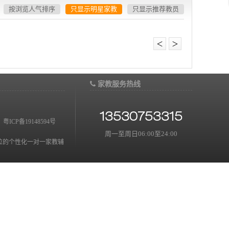
按浏览人气排序
只显示明星家教
只显示推荐教员
＜
＞
家教服务热线
13530753315
：
粤ICP备19148594号
周一至周日06:00至24:00
位的个性化一对一家教辅