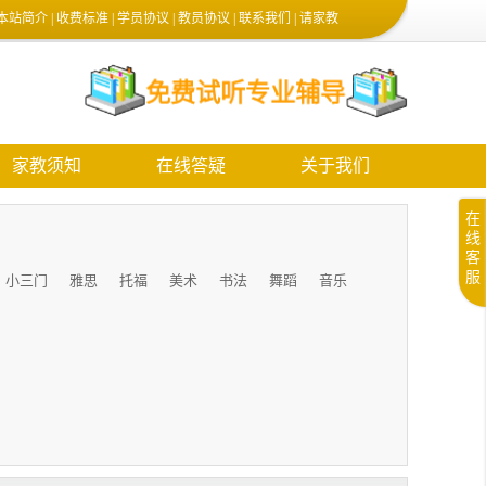
本站简介
|
收费标准
|
学员协议
|
教员协议
|
联系我们
|
请家教
家教须知
在线答疑
关于我们
在
线
客
服
小三门
雅思
托福
美术
书法
舞蹈
音乐