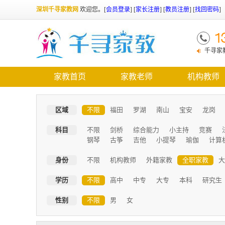
深圳千寻家教网
欢迎您。
[
会员登录
] [
家长注册
] [
教员注册
] [
找回密码
]
1
千寻家
需了解优
家教首页
家教老师
机构教师
区域
不限
福田
罗湖
南山
宝安
龙岗
科目
不限
剑桥
综合能力
小主持
竞赛
钢琴
古筝
吉他
小提琴
瑜伽
计算
身份
不限
机构教师
外籍家教
全职家教
大
学历
不限
高中
中专
大专
本科
研究生
性别
不限
男
女