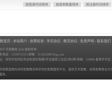
按登录时间排序
按成单数量排序
按注册时间排序
教首页
|
本站简介
|
收费标准
|
学员协议
|
教员协议
|
免责声明
|
联系我们
圳千寻家教网 2026 版权所有
系电话：13530753315
邮箱：3112632807@qq.com
址：深圳市龙岗区布吉街道京南路9号吉盛昌工业区E栋6楼 邮编：518000 备案许可证
寻家教是面向深圳家教教员和学员的家教服务平台，提供艺术家教、体育家教等全方
服务。