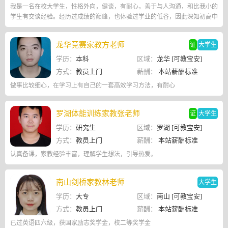
我是一名在校大学生，性格外向，健谈，有耐心，善于与人沟通，和比我小的
学生有交谈经验。经历过成绩的巅峰，也体验过学业的低谷，因此深知初高中
时学生的学习困境，因为感同身受，所以能够为学弟学妹指点迷津。
龙华竞赛家教方老师
证
大学生
学历：
本科
区域：
龙华 [可教宝安]
方式：
教员上门
薪酬：
本站薪酬标准
做事比较细心，在学习上有自己的一套高效学习方法，有耐心
罗湖体能训练家教张老师
证
大学生
学历：
研究生
区域：
罗湖 [可教宝安]
方式：
教员上门
薪酬：
本站薪酬标准
认真备课，家教经验丰富，理解学生想法，引导热爱。
南山剑桥家教林老师
大学生
学历：
大专
区域：
南山 [可教宝安]
方式：
教员上门
薪酬：
本站薪酬标准
已过英语四六级，获国家励志奖学金，校二等奖学金