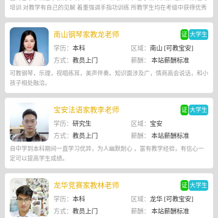
培训 对教学有自己的见解 着重强调手指功训练 所教学生均在考级中获得优秀
的成绩 在教学中活用中国音乐协会考级 英皇钢琴考级等教材
南山钢琴家教龙老师
证
大学生
学历：
本科
区域：
南山 [可教宝安]
方式：
教员上门
薪酬：
本站薪酬标准
可教钢琴，乐理，视唱练耳，美声伴奏。知识面涉及广，情商高会说话，和小
孩子相处融洽。
宝安法语家教李老师
证
大学生
学历：
研究生
区域：
宝安
方式：
教员上门
薪酬：
本站薪酬标准
自中学到本科期间一直学习优异，为人幽默耐心 ，富有教学经验，有信心一
定可以提高学生成绩。
龙华竞赛家教林老师
证
大学生
学历：
本科
区域：
龙华 [可教宝安]
方式：
教员上门
薪酬：
本站薪酬标准