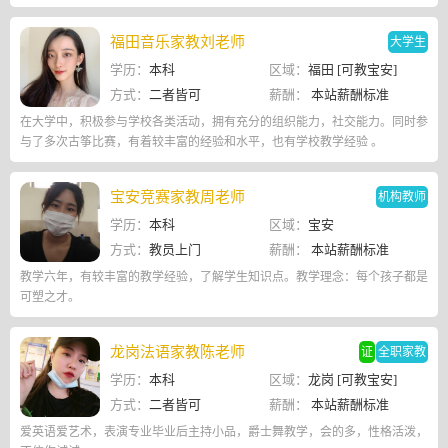
福田音乐家教刘老师
大学生
学历：
本科
区域：
福田 [可教宝安]
方式：
二者皆可
薪酬：
本站薪酬标准
在大学中，积极参与学校各类活动，拥有充分的组织能力，社交能力。同时参
与了多次古筝比赛，有着较丰富的经验和水平，也有学校教学经验 。
宝安竞赛家教周老师
机构教师
学历：
本科
区域：
宝安
方式：
教员上门
薪酬：
本站薪酬标准
教学六年，有较丰富的教学经验，了解学生知识点。教学理念：每个孩子都是
可塑之才。
龙岗法语家教陈老师
证
全职家教
学历：
本科
区域：
龙岗 [可教宝安]
方式：
二者皆可
薪酬：
本站薪酬标准
爱英语爱艺术，表演专业毕业后主持小品，爵士舞教学，会的多，性格活泼，