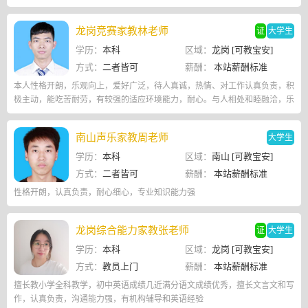
龙岗竞赛家教林老师
证
大学生
学历：
本科
区域：
龙岗 [可教宝安]
方式：
二者皆可
薪酬：
本站薪酬标准
本人性格开朗，乐观向上，爱好广泛，待人真诚，热情、对工作认真负责，积
极主动，能吃苦耐劳，有较强的适应环境能力，耐心。与人相处和睦融洽，乐
于助人。
南山声乐家教周老师
大学生
学历：
本科
区域：
南山 [可教宝安]
方式：
二者皆可
薪酬：
本站薪酬标准
性格开朗，认真负责，耐心细心，专业知识能力强
龙岗综合能力家教张老师
证
大学生
学历：
本科
区域：
龙岗 [可教宝安]
方式：
教员上门
薪酬：
本站薪酬标准
擅长教小学全科教学，初中英语成绩几近满分语文成绩优秀，擅长文言文和写
作，认真负责，沟通能力强，有机构辅导和英语经验