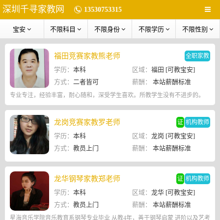
深圳千寻家教网
13530753315
宝安
不限科目
不限身份
不限学历
不限性别
福田竞赛家教熊老师
全职家教
学历：
本科
区域：
福田 [可教宝安]
方式：
二者皆可
薪酬：
本站薪酬标准
专业专注，经验丰富，耐心随和，深受学生喜欢。所教学生没有不进步的。
龙岗竞赛家教罗老师
证
机构教师
学历：
本科
区域：
龙岗 [可教宝安]
方式：
教员上门
薪酬：
本站薪酬标准
龙华钢琴家教郑老师
证
机构教师
学历：
本科
区域：
龙华 [可教宝安]
方式：
教员上门
薪酬：
本站薪酬标准
星海音乐学院音乐教育系钢琴专业毕业 从教4年，善于钢琴启蒙 进阶以及艺考