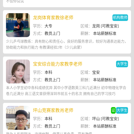
不信你试试
龙岗体育家教徐老师
机构教师
学历：
大专
区域：
龙岗 [可教宝安]
方式：
教员上门
薪酬：
本站薪酬标准
少儿乒乓球教练：具有耐心和责任心，良好的服务意识，较好沟通表达能力，
协助能力和执行能力 有教课经验2年（少儿启蒙）
宝安综合能力家教李老师
大学生
学历：
本科
区域：
宝安
方式：
教员上门
薪酬：
本站薪酬标准
本人小学至初中各科成绩优异 其中小学语数英三科几近满分 初中物理化学合
卷几近满分 高三语文曾获得深圳市前五十的名次 拥有自己的学习技巧
坪山竞赛家教肖老师
证
大学生
学历：
本科
区域：
坪山 [可教宝安]
方式：
教员上门
薪酬：
本站薪酬标准