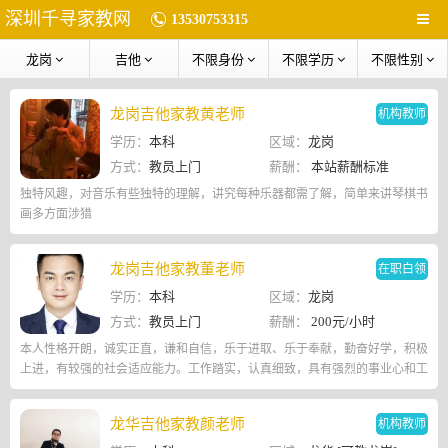
深圳千寻家教网
13530753315
龙岗
吉他
不限身份
不限学历
不限性别
龙岗吉他家教黄老师
机构教师
学历：
本科
区域：
龙岗
方式：
教员上门
薪酬：
本站薪酬标准
独特风趣，对音乐有些独特的理解，讲究每种乐器都需了解，简单来讲琴棋书
画多方面涉猎
龙岗吉他家教董老师
在职白领
学历：
本科
区域：
龙岗
方式：
教员上门
薪酬：
200元/小时
本人性格开朗，诚实正直，谦和自信，乐于进取、乐于奉献，勤奋好学，积极
上进，有较强的社会适应能力。工作踏实，认真细致，具有强烈的事业心和工
作责任心，善于处理人际关系。
龙华吉他家教颜老师
机构教师