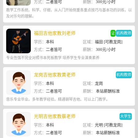
方式：
二者皆可
薪酬：
300元/小时
教学工作系统、科学、仔细，从入门开始侧重各重点技巧与基本功的训练，以
及对乐句的理解。
福田吉他家教刘老师
证
机构教师
学历：
本科
区域：
福田 [可教龙岗]
方式：
二者皆可
薪酬：
300元/小时
专业性强不完全对照书本死板教学 培养学生专业演奏素养
龙岗吉他家教黄老师
机构教师
学历：
本科
区域：
龙岗
方式：
二者皆可
薪酬：
本站薪酬标准
音乐专业毕业。多年教学经验。精通钢琴吉他。可以上门教学。
光明吉他家教蔡老师
大学生
学历：
本科
区域：
光明 [可教龙岗]
方式：
二者皆可
薪酬：
本站薪酬标准