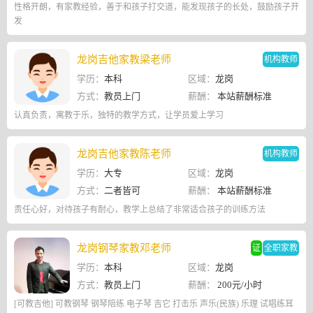
性格开朗，有家教经验，善于和孩子打交道，能发现孩子的长处，鼓励孩子开
发
龙岗吉他家教梁老师
机构教师
学历：
本科
区域：
龙岗
方式：
教员上门
薪酬：
本站薪酬标准
认真负责，寓教于乐，独特的教学方式，让学员爱上学习
龙岗吉他家教陈老师
机构教师
学历：
大专
区域：
龙岗
方式：
二者皆可
薪酬：
本站薪酬标准
责任心好，对待孩子有耐心，教学上总结了非常适合孩子的训练方法
龙岗钢琴家教邓老师
证
全职家教
学历：
本科
区域：
龙岗
方式：
教员上门
薪酬：
200元/小时
[可教吉他] 可教钢琴 钢琴陪练 电子琴 吉它 打击乐 声乐(民族) 乐理 试唱练耳