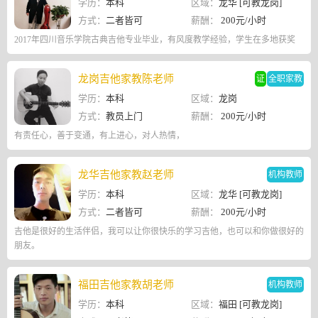
学历：
本科
区域：
龙华 [可教龙岗]
方式：
二者皆可
薪酬：
200元/小时
2017年四川音乐学院古典吉他专业毕业，有风度教学经验，学生在多地获奖
龙岗吉他家教陈老师
证
全职家教
学历：
本科
区域：
龙岗
方式：
教员上门
薪酬：
200元/小时
有责任心，善于变通，有上进心，对人热情，
龙华吉他家教赵老师
机构教师
学历：
本科
区域：
龙华 [可教龙岗]
方式：
二者皆可
薪酬：
200元/小时
吉他是很好的生活伴侣，我可以让你很快乐的学习吉他，也可以和你做很好的
朋友。
福田吉他家教胡老师
机构教师
学历：
本科
区域：
福田 [可教龙岗]