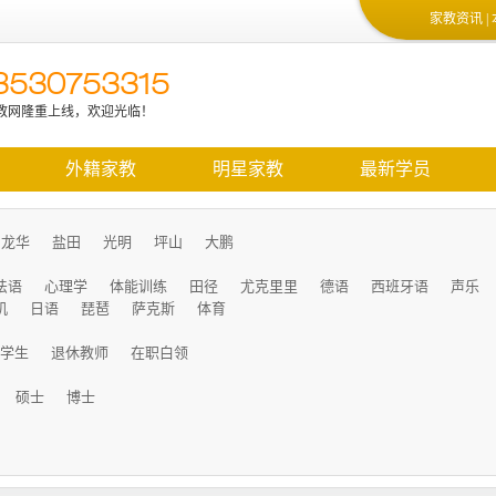
家教资讯
|
3530753315
教网隆重上线，欢迎光临！
质教师的信息和最新的学生信息，请加微信13530753315
外籍家教
明星家教
最新学员
龙华
盐田
光明
坪山
大鹏
法语
心理学
体能训练
田径
尤克里里
德语
西班牙语
声乐
机
日语
琵琶
萨克斯
体育
学生
退休教师
在职白领
硕士
博士