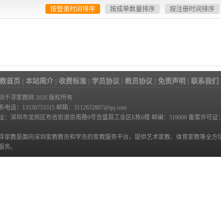
按登录时间排序
按成单数量排序
按注册时间排序
教首页
|
本站简介
|
收费标准
|
学员协议
|
教员协议
|
免责声明
|
联系我们
圳千寻家教网 2026 版权所有
系电话：13530753315
邮箱：3112632807@qq.com
址：深圳市龙岗区布吉街道京南路9号吉盛昌工业区E栋6楼 邮编：518000 备案许可证
寻家教是面向深圳家教教员和学员的家教服务平台，提供艺术家教、体育家教等全方
服务。