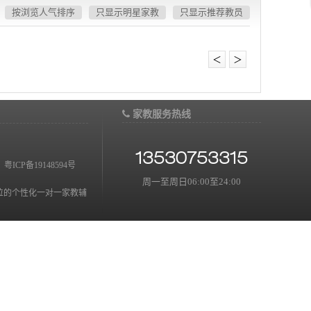
按浏览人气排序
只显示明星家教
只显示推荐教员
＜
＞
家教服务热线
13530753315
：
粤ICP备19148594号
周一至周日06:00至24:00
位的个性化一对一家教辅