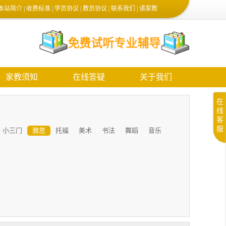
本站简介
|
收费标准
|
学员协议
|
教员协议
|
联系我们
|
请家教
家教须知
在线答疑
关于我们
在
线
客
服
小三门
雅思
托福
美术
书法
舞蹈
音乐