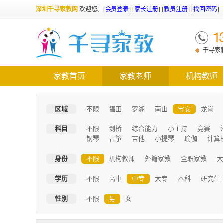
深圳千寻家教网
欢迎您。
[
会员登录
] [
家长注册
] [
教员注册
] [
找回密码
]
1
千寻家
需了解优
家教首页
家教老师
机构教师
区域
不限
福田
罗湖
南山
宝安
龙岗
科目
不限
剑桥
综合能力
小主持
竞赛
钢琴
古筝
吉他
小提琴
瑜伽
计算
身份
不限
机构教师
外籍家教
全职家教
大
学历
不限
高中
中专
大专
本科
研究生
性别
不限
男
女