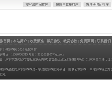
按登录时间排序
按成单数量排序
按注册时间排序
教首页
|
本站简介
|
收费标准
|
学员协议
|
教员协议
|
免责声明
|
联系我们
圳千寻家教网 2026 版权所有
系电话：13530753315
邮箱：3112632807@qq.com
址：深圳市龙岗区布吉街道京南路9号吉盛昌工业区E栋6楼 邮编：518000 备案许可证
寻家教是面向深圳家教教员和学员的家教服务平台，提供艺术家教、体育家教等全方
服务。