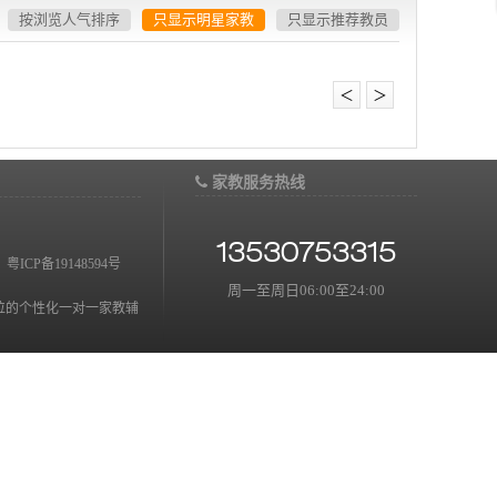
按浏览人气排序
只显示明星家教
只显示推荐教员
＜
＞
家教服务热线
13530753315
：
粤ICP备19148594号
周一至周日06:00至24:00
位的个性化一对一家教辅