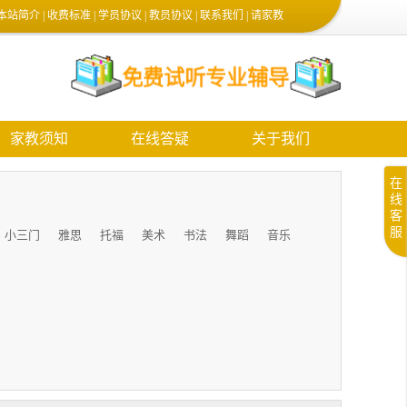
本站简介
|
收费标准
|
学员协议
|
教员协议
|
联系我们
|
请家教
家教须知
在线答疑
关于我们
在
线
客
服
小三门
雅思
托福
美术
书法
舞蹈
音乐