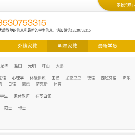
家教资讯
|
3530753315
教网隆重上线，欢迎光临！
质教师的信息和最新的学生信息，请加微信13530753315
外籍家教
明星家教
最新学员
龙华
盐田
光明
坪山
大鹏
法语
心理学
体能训练
田径
尤克里里
德语
西班牙语
声乐
机
日语
琵琶
萨克斯
体育
学生
退休教师
在职白领
硕士
博士