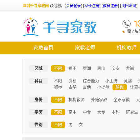
深圳千寻家教网
欢迎您。
[
会员登录
] [
家长注册
] [
教员注册
] [
找回密码
]
1
千寻家
需了解优
家教首页
家教老师
机构教师
区域
不限
福田
罗湖
南山
宝安
龙岗
科目
不限
剑桥
综合能力
小主持
竞赛
钢琴
古筝
吉他
小提琴
瑜伽
计算
身份
不限
机构教师
外籍家教
全职家教
大
学历
不限
高中
中专
大专
本科
研究生
性别
不限
男
女